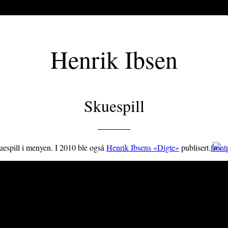
Henrik Ibsen
Skuespill
kuespill i menyen. I 2010 ble også
Henrik Ibsens «Digte»
publisert.