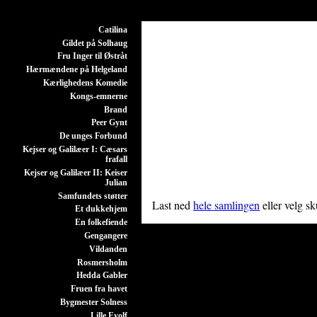
Catilina
Gildet på Solhaug
Fru Inger til Østråt
Hærmændene på Helgeland
Kærlighedens Komedie
Kongs-emnerne
Brand
Peer Gynt
De unges Forbund
Kejser og Galilæer I: Cæsars
frafall
Kejser og Galilæer II: Keiser
Julian
Samfundets støtter
Last ned
hele samlingen
eller velg s
Et dukkehjem
En folkefiende
Gengangere
Vildanden
Rosmersholm
Hedda Gabler
Fruen fra havet
Bygmester Solness
Lille Eyolf